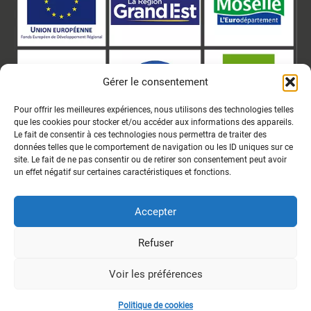
Gérer le consentement
Pour offrir les meilleures expériences, nous utilisons des technologies telles
que les cookies pour stocker et/ou accéder aux informations des appareils.
Le fait de consentir à ces technologies nous permettra de traiter des
données telles que le comportement de navigation ou les ID uniques sur ce
site. Le fait de ne pas consentir ou de retirer son consentement peut avoir
un effet négatif sur certaines caractéristiques et fonctions.
Accepter
Le Centre Pierre Janet est cofinancé à hauteur de 1 246 000€ par l’Union Européenne dans le
cadre du programme opérationnel FEDER-FSE Lorraine et Massif des Vosges 2014 – 2020.
Refuser
Voir les préférences
2026 © Centre Pierre Janet
Mentions légales
Déclaration d’accessibilité
Aide à la navigation
Politique de cookies
Politique de confidentialité
Plan du site