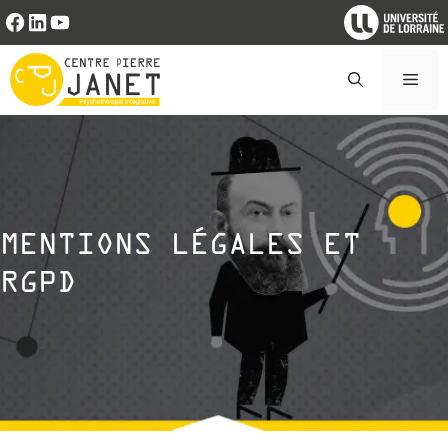
Aller
Facebook
LinkedIn
YouTube
au
contenu
Men
MENTIONS LÉGALES ET
RGPD