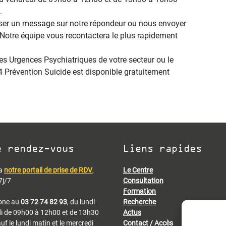
.
sser un message sur notre répondeur ou nous envoyer
 Notre équipe vous recontactera le plus rapidement
es Urgences Psychiatriques de votre secteur ou le
Prévention Suicide est disponible gratuitement
e rendez-vous
Liens rapides
ia
notre portail de prise de RDV
,
Le Centre
7j/7
Consultation
Formation
hone au
03 72 74 82 93
, du lundi
Recherche
i de 09h00 à 12h00 et de 13h30
Actus
f le lundi matin et le mercredi
Contact / Accès