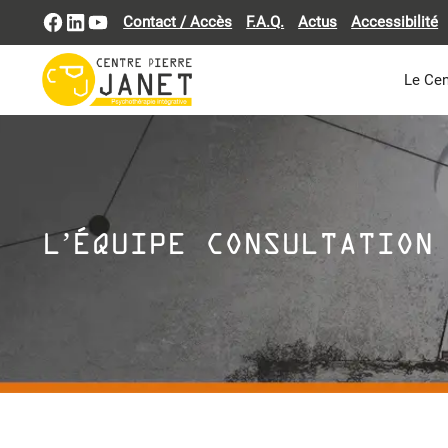
Aller
Facebook
LinkedIn
YouTube
Contact / Accès
F.A.Q.
Actus
Accessibilité
au
contenu
Le Cen
L’ÉQUIPE CONSULTATION