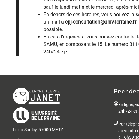
sauf le lundi matin et le mercredi après-midi
En-dehors de ces horaires, vous pouvez lai
un mail à
cpj-consultation@univ-lorraine.fr
.
possible.
En cas d’urgences : vous pouvez contacter l
SAMU, en composant le 15. Le numéro 3114 
24h/24 7j7.
Prendr
En ligne, v
24h/24 et 
Par télép
Ile du Saulcy, 57000 METZ
au vendred
à 16h30 sau