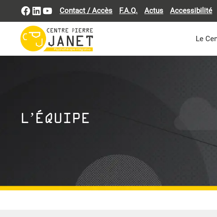
Aller
Facebook
LinkedIn
YouTube
Contact / Accès
F.A.Q.
Actus
Accessibilité
au
contenu
Le Cen
L’ÉQUIPE