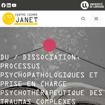
Aller
Facebook
LinkedIn
YouTube
au
contenu
Men
DU / DISSOCIATION,
PROCESSUS
PSYCHOPATHOLOGIQUES ET
PRISE EN CHARGE
PSYCHOTHÉRAPEUTIQUE DES
TRAUMAS COMPLEXES